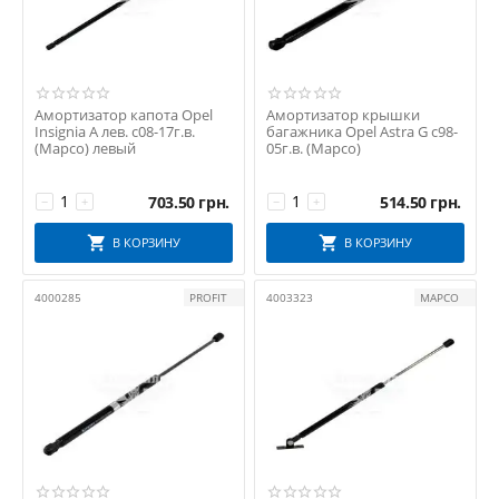
NOR PLAST
NTY
OPEL
Opel Original
Амортизатор капота Opel
Амортизатор крышки
PLATINUM PLUS
Insignia A лев. с08-17г.в.
багажника Opel Astra G с98-
(Mapco) левый
05г.в. (Mapco)
POLCAR
PROFIT
703.50
грн.
514.50
грн.
−
+
−
+
PSA
REZAW-PLAST
В КОРЗИНУ
В КОРЗИНУ
Romix
ROSSANO
4000285
PROFIT
4003323
MAPCO
ROTWEISS
Sekurit
SOLGY
Starklips
STARLINE
STELLOX
TEMPEST