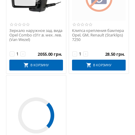
Зеркало наружное зад. вида
Клипса крепления бампера
Opel Combo с01г.в. мех. лев.
Opel, GM, Renault (Starklips)
(Van Wezel)
7250
2055.00
грн.
28.50
грн.
−
+
−
+
В КОРЗИНУ
В КОРЗИНУ