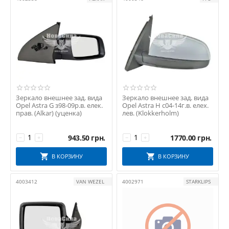
Зеркало внешнее зад. вида
Зеркало внешнее зад. вида
Opel Astra G з98-09р.в. елек.
Opel Astra H с04-14г.в. елех.
прав. (Alkar) (уценка)
лев. (Klokkerholm)
943.50
грн.
1770.00
грн.
−
+
−
+
В КОРЗИНУ
В КОРЗИНУ
4003412
VAN WEZEL
4002971
STARKLIPS