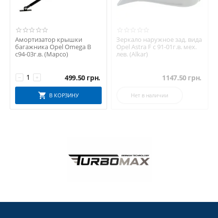
Амортизатор крышки
Зеркало наружное зад. вида
багажника Opel Omega B
Opel Astra F с 91-01г.в. мех.
с94-03г.в. (Mapco)
лев. (Alkar)
499.50
грн.
1147.50
грн.
−
+
В КОРЗИНУ
Нет в наличии