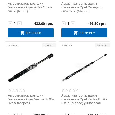
Амортизатор крышки
Амортизатор крышки
TOPRAN
багажника Opel Astra G с98-
багажника Opel Omega B
09г.в. (Profit)
с94-03г.в. (Mapco)
TSG
TYC
432.00
грн.
499.50
грн.
−
+
−
+
Van Wezel
VIEW MAX
В КОРЗИНУ
В КОРЗИНУ
XINYI
4003322
MAPCO
4003088
MAPCO
ТУРЦІЯ
УКРАЇНА
Амортизатор крышки
Амортизатор крышки
багажника Opel Vectra B с95-
багажника Opel Vectra B с96-
02г.в. (Mapco)
03г.в. (Mapco) универсал