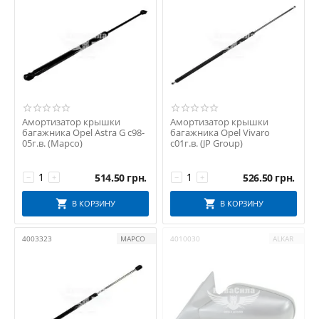
Амортизатор крышки
Амортизатор крышки
багажника Opel Astra G с98-
багажника Opel Vivaro
05г.в. (Mapco)
с01г.в. (JP Group)
514.50
грн.
526.50
грн.
−
+
−
+
В КОРЗИНУ
В КОРЗИНУ
4003323
MAPCO
4010030
ALKAR