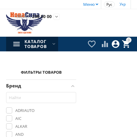
Меню
Укр
Рус
+38(067)
230 50 00

0
КАТАЛОГ




ТОВАРОВ
ФИЛЬТРЫ ТОВАРОВ
Бренд
ADRIAUTO
AIC
ALKAR
AND