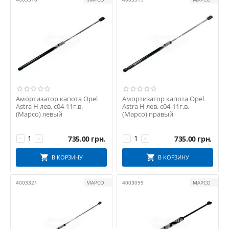
IMPERGOM
Japanparts
JP GROUP
KLOKKERHOLM
LESJOFORS
LKQ
MAGNETI MARELLI
MAGNUM TECHNOLOGY
Амортизатор капота Opel
Амортизатор капота Opel
Astra H лев. с04-11г.в.
Astra H лев. с04-11г.в.
MAPCO
(Mapco) левый
(Mapco) правый
MARSTECH
MEGA LOCKER
735.00
грн.
735.00
грн.
−
+
−
+
Meha
В КОРЗИНУ
В КОРЗИНУ
METZGER
Mexa
4003321
MAPCO
4003099
MAPCO
MEYLE
MIRAGLIO
MONROE