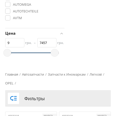
AUTOMEGA
AUTOTECHTEILE
AVTM
BLIC
BOSCH
Цена
CARFAST
грн.
–
грн.
CAVO
CITROEN
DENSO
DEPO
FA1
Главная
/
Aвтозапчасти
/
Запчасти к Иномаркам
/
Легкові
/
FAST
OPEL
/
FEBI BILSTEIN
FPS

Фильтры
GM
HERTH+BUSS ELPARTS
HOFFER
4003318
MAPCO
4003319
MAPCO