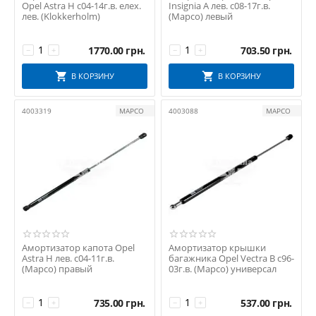
Opel Astra H с04-14г.в. елех.
Insignia A лев. с08-17г.в.
лев. (Klokkerholm)
(Mapco) левый
1770.00
грн.
703.50
грн.
−
+
−
+
В КОРЗИНУ
В КОРЗИНУ
4003319
MAPCO
4003088
MAPCO
Амортизатор капота Opel
Амортизатор крышки
Astra H лев. с04-11г.в.
багажника Opel Vectra B с96-
(Mapco) правый
03г.в. (Mapco) универсал
735.00
грн.
537.00
грн.
−
+
−
+