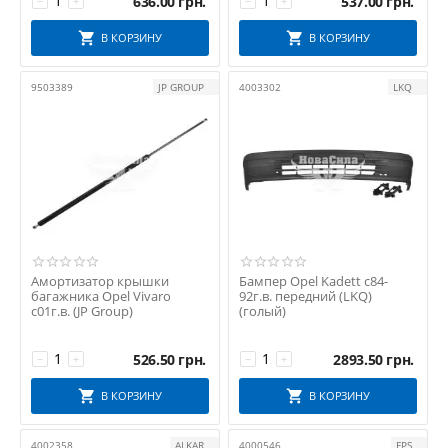
636.00
грн.
537.00
грн.
−
+
−
+
В КОРЗИНУ
В КОРЗИНУ
9503389
JP GROUP
4003302
LKQ
Амортизатор крышки
Бампер Opel Kadett с84-
багажника Opel Vivaro
92г.в. передний (LKQ)
с01г.в. (JP Group)
(голый)
526.50
грн.
2893.50
грн.
−
+
−
+
В КОРЗИНУ
В КОРЗИНУ
4002358
ALKAR
4000546
FPS