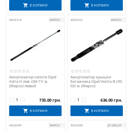
В КОРЗИНУ
В КОРЗИНУ
4003318
MAPCO
4003322
MAPCO
Амортизатор капота Opel
Амортизатор крышки
Astra H лев. с04-11г.в.
багажника Opel Vectra B с95-
(Mapco) левый
02г.в. (Mapco)
735.00
грн.
636.00
грн.
−
+
−
+
В КОРЗИНУ
В КОРЗИНУ
4003099
MAPCO
9503389
JP GROUP