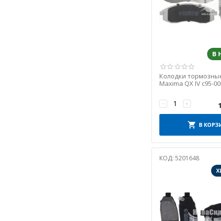
HI-Q
ICER
INTELLI
Japanparts
В
JP GROUP
JPN
Колодки тормозные
JURID
Maxima QX IV с95-00
(Ashika)
KAMPOL
−
+
KASHIYAMA
KAVO PARTS
В КОРЗ
LINEX
LPR
КОД:
5201648
MAPCO
Х
METELLI
METZGER
MEYLE
NIPPARTS