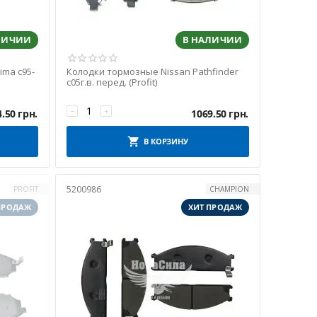
ЛИЧИИ
В НАЛИЧИИ
ma с95-
Колодки тормозные Nissan Pathfinder
с05г.в. перед. (Profit)
−
+
4.50
грн.
1069.50
грн.
В КОРЗИНУ
5200986
PROFIT
CHAMPION
ПРОДАЖ
ХИТ ПРОДАЖ