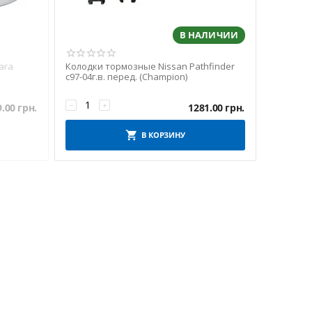
В НАЛИЧИИ
ara
Колодки тормозные Nissan Pathfinder
с97-04г.в. перед. (Champion)
−
+
9.00
грн.
1281.00
грн.
В КОРЗИНУ