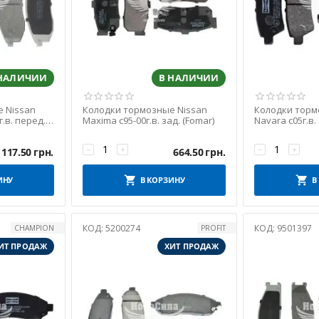
 НАЛИЧИИ
В НАЛИЧИИ
 Nissan
Колодки тормозные Nissan
Колодки торм
г.в. перед.
Maxima с95-00г.в. зад. (Fomar)
Navara с05г.в.
−
+
−
+
1117.50
грн.
664.50
грн.
ИНУ
В КОРЗИНУ
В
КОД:
5200274
КОД:
9501397
CHAMPION
PROFIT
ИТ ПРОДАЖ
ХИТ ПРОДАЖ