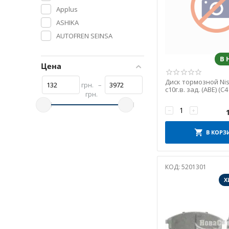
Applus
ASHIKA
AUTOFREN SEINSA
AUTOTECHTEILE
В
BLUE PRINT
Цена
BOSCH
Диск тормозной Nis
грн.
–
BREMBO
с10г.в. зад. (ABE) (C
грн.
CHAMPION
−
+
CIFAM
DELPHI
В КОРЗ
ERT
EUROREPAR
КОД:
5201301
FEBEST
Х
FEBI BILSTEIN
FERODO
FOMAR Friction
FRENKIT