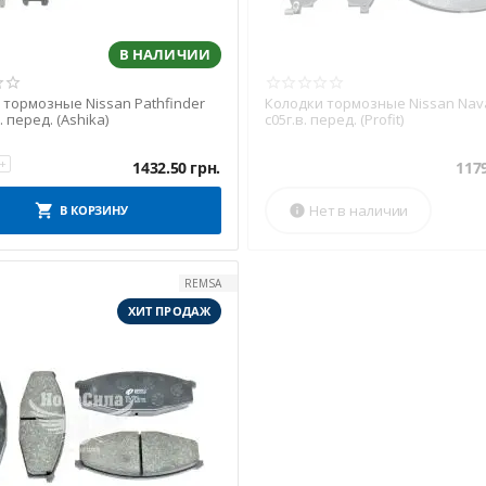
В НАЛИЧИИ
 тормозные Nissan Pathfinder
Колодки тормозные Nissan Nav
. перед. (Ashika)
с05г.в. перед. (Profit)
+
1432.50
грн.
117
Нет в наличии
В КОРЗИНУ

REMSA
ХИТ ПРОДАЖ