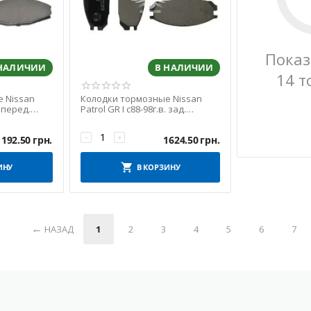
Показ
 НАЛИЧИИ
В НАЛИЧИИ
14 т
 Nissan
Колодки тормозные Nissan
. перед.
Patrol GR I с88-98г.в. зад.
(Champion)
−
+
1192.50
грн.
1624.50
грн.
ИНУ
В КОРЗИНУ
НАЗАД
1
2
3
4
5
6
7