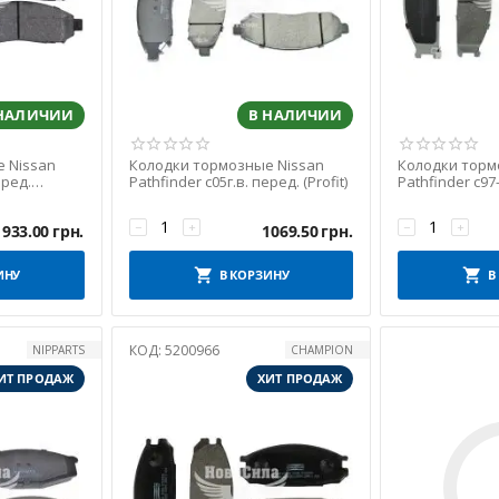
 НАЛИЧИИ
В НАЛИЧИИ
 Nissan
Колодки тормозные Nissan
Колодки торм
еред.
Pathfinder с05г.в. перед. (Profit)
Pathfinder с97
(Ashika)
−
+
−
+
933.00
грн.
1069.50
грн.
ИНУ
В КОРЗИНУ
В
КОД:
5200966
NIPPARTS
CHAMPION
ИТ ПРОДАЖ
ХИТ ПРОДАЖ