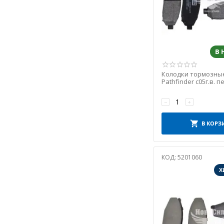
NK
NTY
PMC
PROFIT
В
QUICK BRAKE
REMSA
Колодки тормозные
RIDER
Pathfinder с05г.в. п
(Champion)
ROADHOUSE
−
+
SEIN
SKF
В КОРЗ
SOLGY
STARLINE
КОД:
5201060
STELLOX
Х
TEXTAR
TRW