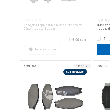
Колодки тормозные Nissan Almera с95-
Диск тор
00г.в. перед. (Bosch)
перед. (
−
1146.00
грн.
Нет в наличии

5201060
9501397
NIPPARTS
ХИТ ПРОДАЖ