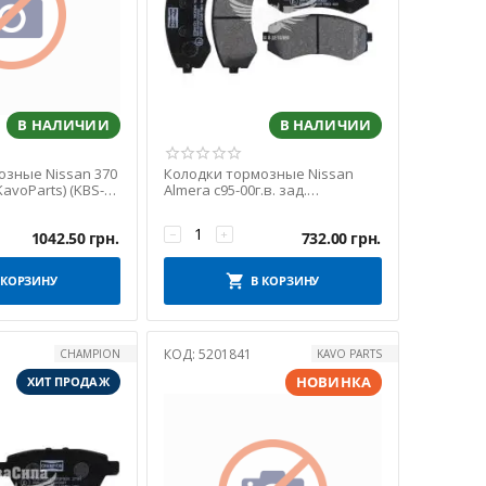
В НАЛИЧИИ
В НАЛИЧИИ
озные Nissan 370
Колодки тормозные Nissan
(KavoParts) (KBS-
Almera с95-00г.в. зад.
(Champion)
−
+
1042.50
грн.
732.00
грн.
 КОРЗИНУ
В КОРЗИНУ
КОД:
5201841
CHAMPION
KAVO PARTS
НОВИНКА
ХИТ ПРОДАЖ