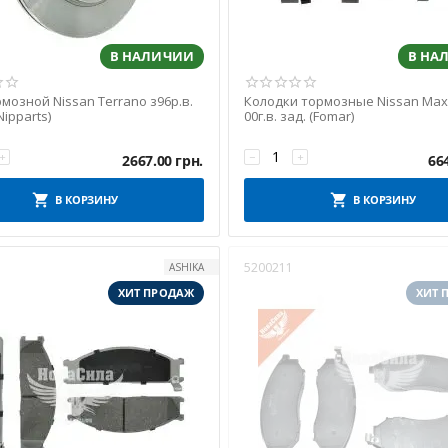
В НАЛИЧИИ
В НА
мозной Nissan Terrano з96р.в.
Колодки тормозные Nissan Maxi
Nipparts)
00г.в. зад. (Fomar)
+
−
+
2667.00
грн.
66
В КОРЗИНУ
В КОРЗИНУ
5200211
ASHIKA
ХИТ ПРОДАЖ
ХИТ 