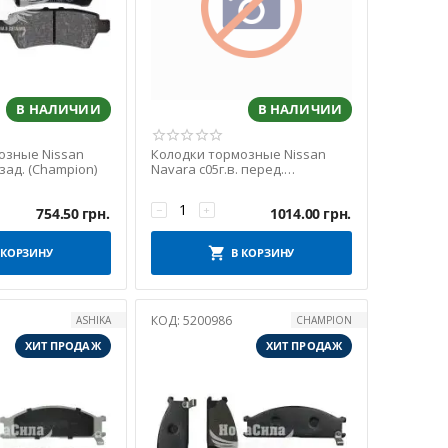
В НАЛИЧИИ
В НАЛИЧИИ
озные Nissan
Колодки тормозные Nissan
 зад. (Champion)
Navara с05г.в. перед.
(KavoParts) (KBP-6567)
−
+
754.50
грн.
1014.00
грн.
 КОРЗИНУ
В КОРЗИНУ
КОД:
5200986
ASHIKA
CHAMPION
ХИТ ПРОДАЖ
ХИТ ПРОДАЖ