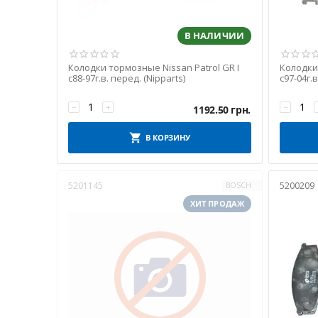
В НАЛИЧИИ
Колодки тормозные Nissan Patrol GR I
Колодки
с88-97г.в. перед. (Nipparts)
с97-04г.в
−
+
−
1192.50
грн.
В КОРЗИНУ
5201145
5200209
BOSCH
ХИТ ПРОДАЖ