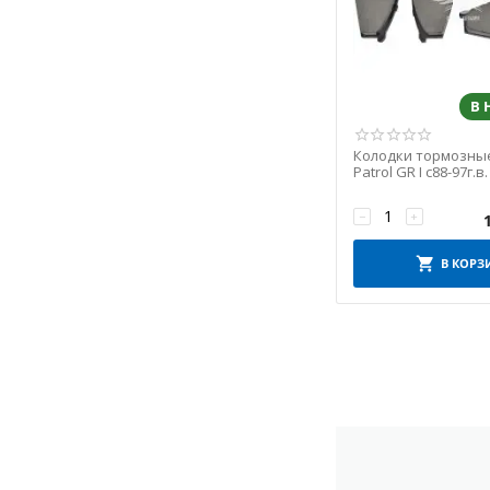
В
Колодки тормозные
Patrol GR I с88-97г.в
(Nipparts)
−
+
В КОРЗ