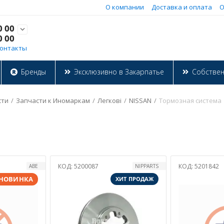
О компании
Доставка и оплата
О
0 00

0 00
онтакты
Бренды
Эксклюзивно в Закарпатье
Собстве
сти
/
Запчасти к Иномаркам
/
Легкові
/
NISSAN
/
Тормозная система
КОД:
5200087
КОД:
5201842
ABE
NIPPARTS
НОВИНКА
ХИТ ПРОДАЖ