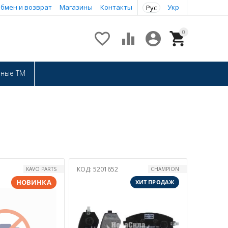
бмен и возврат
Магазины
Контакты
Укр
Рус
0




нные ТМ
КОД:
5201652
KAVO PARTS
CHAMPION
НОВИНКА
ХИТ ПРОДАЖ