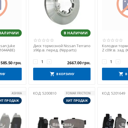
 НАЛИЧИИ
В НАЛИЧИИ
san Juke
Диск тормозной Nissan Terrano
Колодки торм
41044ABE)
з96р.в. перед. (Nipparts)
Z с09г.в. зад. 
7408)
−
+
−
+
1585.50
грн.
2667.00
грн.
ИНУ
В КОРЗИНУ
В
КОД:
5200810
КОД:
5201649
ASHIKA
FOMAR FRICTION
ИТ ПРОДАЖ
ХИТ ПРОДАЖ