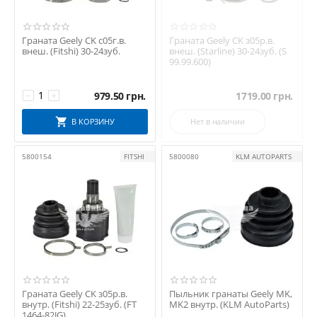
Граната Geely CK с05г.в.
Граната Geely CK з05р.в.
внеш. (Fitshi) 30-24зуб.
внеш. (Starline) 30-24зуб. (S
99.99.600)
979.50
грн.
1719.00
грн.
−
+
В КОРЗИНУ
Нет в наличии
5800154
FITSHI
5800080
KLM AUTOPARTS
Граната Geely CK з05р.в.
Пыльник гранаты Geely MK,
внутр. (Fitshi) 22-25зуб. (FT
MK2 внутр. (KLM AutoParts)
1464-82JG)