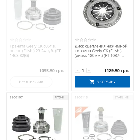
Граната Geely CK с05г.в.
Диск сцепления нажимной
внеш. (Fitshi) 23-24 зуб. (FT
корзина Geely CK (Fitshi)
1463-82JG)
(диам. 180мм.) (FT 1037-
76CG)
1093.50
грн.
1189.50
грн.
−
+
Нет в наличии
В КОРЗИНУ
5800107
FITSHI
5800113
STARLINE