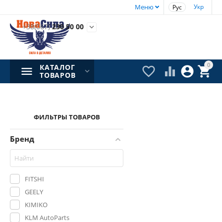
Меню
Укр
Рус
+38(067)
230 50 00

0
КАТАЛОГ




ТОВАРОВ
ФИЛЬТРЫ ТОВАРОВ
Бренд
FITSHI
GEELY
KIMIKO
KLM AutoParts