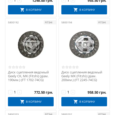
1248.00
грн.
955.50
грн.
−
+
−
+
В КОРЗИНУ
В КОРЗИНУ
5800192
FITSHI
5800194
FITSHI
Диск сцепления ведомый
Диск сцепления ведомый
Geely CK, MK (Fitshi) (діам.
Geely MK (Fitshi) (діам.
190мм.) (FT 1702-74CG)
200мм.) (FT 2245-74CG)
772.50
грн.
958.50
грн.
−
+
−
+
В КОРЗИНУ
В КОРЗИНУ
5800203
FITSHI
5800202
FITSHI