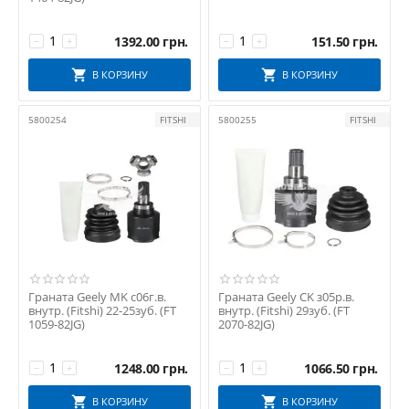
1392.00
грн.
151.50
грн.
−
+
−
+
В КОРЗИНУ
В КОРЗИНУ
5800254
FITSHI
5800255
FITSHI
Граната Geely MK с06г.в.
Граната Geely CK з05р.в.
внутр. (Fitshi) 22-25зуб. (FT
внутр. (Fitshi) 29зуб. (FT
1059-82JG)
2070-82JG)
1248.00
грн.
1066.50
грн.
−
+
−
+
В КОРЗИНУ
В КОРЗИНУ