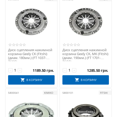
Диск сцепления нажимной
Диск сцепления нажимной
корзина Geely CK (Fitshi)
корзина Geely CK, MK (Fitshi)
(диам. 180мм.) (FT 1037-
(диам. 190мм.) (FT 1701-
76CG)
76CG)
1189.50
грн.
1285.50
грн.
−
+
−
+
В КОРЗИНУ
В КОРЗИНУ
5800041
KIMIKO
5800101
FITSHI