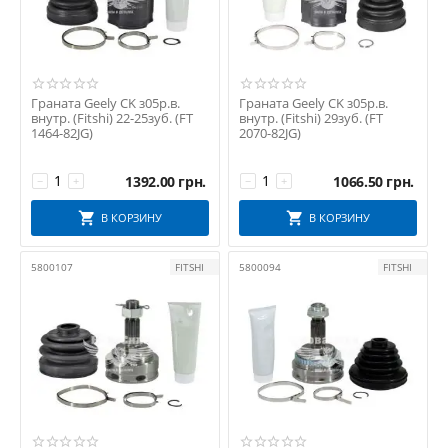
Граната Geely CK з05р.в.
Граната Geely CK з05р.в.
внутр. (Fitshi) 22-25зуб. (FT
внутр. (Fitshi) 29зуб. (FT
1464-82JG)
2070-82JG)
1392.00
грн.
1066.50
грн.
−
+
−
+
В КОРЗИНУ
В КОРЗИНУ
5800107
FITSHI
5800094
FITSHI