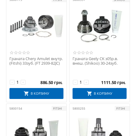
Граната Chery Amulet внутр.
Граната Geely CK з05р.в.
(Fitshi) 33зуб. (FT 2939-82JC)
внеш. (Shikoo) 30-24зуб.
886.50
грн.
1111.50
грн.
−
+
−
+
В КОРЗИНУ
В КОРЗИНУ
5800154
FITSHI
5800255
FITSHI