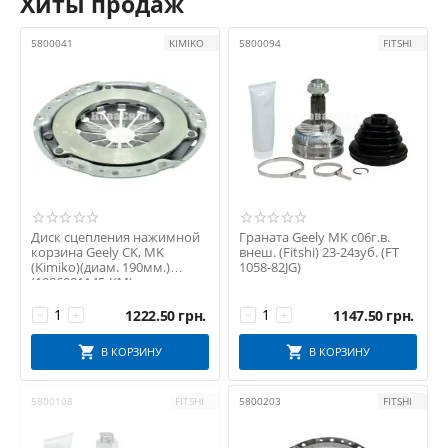
Хиты продаж
5800041
KIMIKO
5800094
FITSHI
Диск сцепления нажимной
Граната Geely MK с06г.в.
корзина Geely CK, MK
внеш. (Fitshi) 23-24зуб. (FT
(Kimiko)(диам. 190мм.)
1058-82JG)
(1086001145-KM)
1222.50
грн.
1147.50
грн.
−
+
−
+
В КОРЗИНУ
В КОРЗИНУ
5800108
FITSHI
5800203
FITSHI