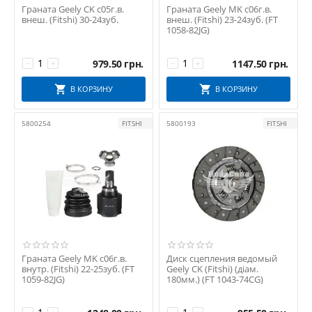
Граната Geely CK с05г.в.
Граната Geely MK с06г.в.
внеш. (Fitshi) 30-24зуб.
внеш. (Fitshi) 23-24зуб. (FT
1058-82JG)
979.50
грн.
1147.50
грн.
−
+
−
+
В КОРЗИНУ
В КОРЗИНУ
5800254
FITSHI
5800193
FITSHI
Граната Geely MK с06г.в.
Диск сцепления ведомый
внутр. (Fitshi) 22-25зуб. (FT
Geely CK (Fitshi) (діам.
1059-82JG)
180мм.) (FT 1043-74CG)