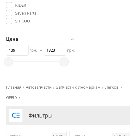
RIDER
Seven Parts
SHIKOO
STARLINE
Цена
грн.
–
грн.
Главная
/
Aвтозапчасти
/
Запчасти к Иномаркам
/
Легкові
/
GEELY
/

Фильтры
3800175
FITSHI
5800331
SHIKOO