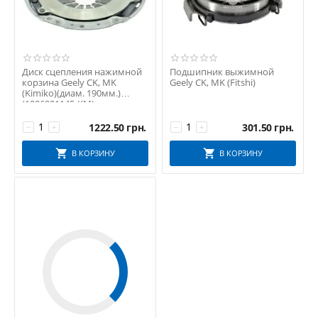
Диск сцепления нажимной
Подшипник выжимной
корзина Geely CK, MK
Geely CK, MK (Fitshi)
(Kimiko)(диам. 190мм.)
(1086001145-KM)
1222.50
грн.
301.50
грн.
−
+
−
+
В КОРЗИНУ
В КОРЗИНУ