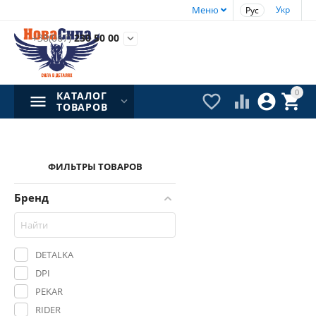
Меню
Укр
Рус
+38(067)
230 50 00

0
КАТАЛОГ




ТОВАРОВ
ФИЛЬТРЫ ТОВАРОВ
Бренд
DETALKA
DPI
PEKAR
RIDER