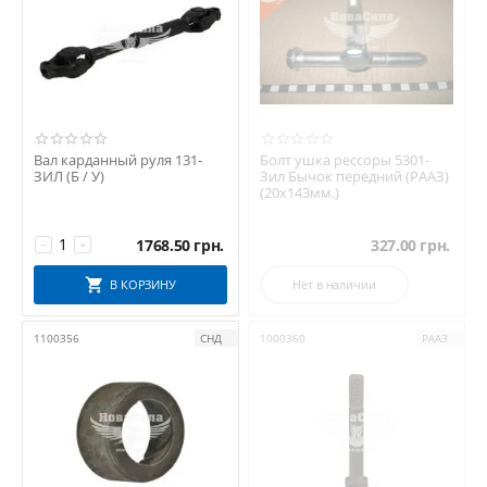
Вал карданный руля 131-
Болт ушка рессоры 5301-
ЗИЛ (Б / У)
Зил Бычок передний (РААЗ)
(20х143мм.)
1768.50
грн.
327.00
грн.
−
+
В КОРЗИНУ
Нет в наличии
1100356
СНД
1000360
РААЗ