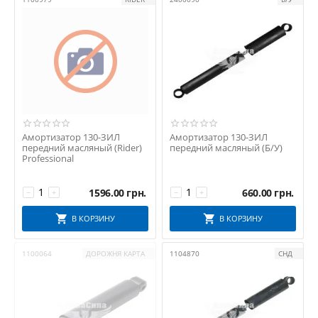
КАМРТІ
Курськ
ПРОГРЕС
Промтехника
РААЗ
РЕСТАВРАЦІЯ
РТИ
СНД
Амортизатор 130-ЗИЛ
Амортизатор 130-ЗИЛ
передний масляный (Rider)
передний масляный (Б/У)
СССР
Professional
СТ
УКРАЇНА
1596.00
грн.
660.00
грн.
−
+
−
+
ХЗК
В КОРЗИНУ
В КОРЗИНУ
ЧМЗ
1100064
ДОРОЖНЯ КАРТА
1104870
СНД