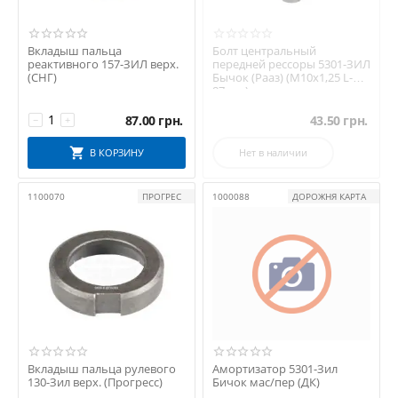
Вкладыш пальца
Болт центральный
реактивного 157-ЗИЛ верх.
передней рессоры 5301-ЗИЛ
(СНГ)
Бычок (Рааз) (М10х1,25 L-
87мм.)
87.00
грн.
43.50
грн.
−
+
В КОРЗИНУ
Нет в наличии
1100070
ПРОГРЕС
1000088
ДОРОЖНЯ КАРТА
Вкладыш пальца рулевого
Амортизатор 5301-Зил
130-Зил верх. (Прогресс)
Бичок мас/пер (ДК)