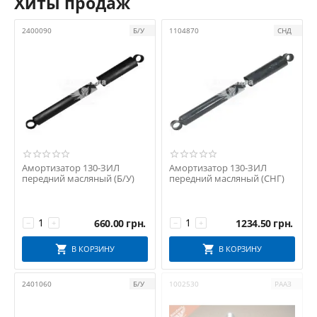
Хиты продаж
2400090
Б/У
1104870
СНД
Амортизатор 130-ЗИЛ
Амортизатор 130-ЗИЛ
передний масляный (Б/У)
передний масляный (СНГ)
660.00
грн.
1234.50
грн.
−
+
−
+
В КОРЗИНУ
В КОРЗИНУ
2401060
Б/У
1002530
РААЗ