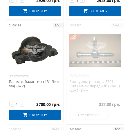
2925.00
грн.
2925.00
грн.
−
+
−
+
В КОРЗИНУ
В КОРЗИНУ
2400186
Б/У
1002530
РААЗ
Башмак балансира 131-Зил
Болт ушка рессоры 5301-
зад. (Б/У)
Зил Бычок передний (РААЗ)
(20х143мм.)
3780.00
грн.
327.00
грн.
−
+
В КОРЗИНУ
Нет в наличии
1000360
РААЗ
2401060
Б/У