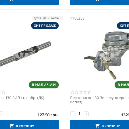
1100208
ДОРОЖНЯ КАРТА
ХИТ ПРОДАЖ
ХИТ 
В НАЛИЧИИ
В НА
ы 130-ЗИЛ стр. обр. (ДК)
Бензонасос 130-Зил плунжерный
копия)
+
−
+
127.50
грн.
132
В КОРЗИНУ
В КОРЗИНУ