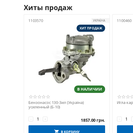
Хиты продаж
Энерго-Арм
ЯЗДА
1103570
1100460
УКРАЇНА
ЯРТ
ХИТ ПРОДАЖ
В НАЛИЧИИ
Бензонасос 130-Зил (Україна)
Игла ка
усиленный (Б-10)
−
+
−
1857.00
грн.
В КОРЗИНУ