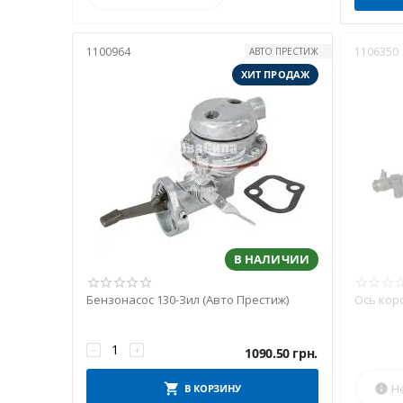
1100964
1106350
АВТО ПРЕСТИЖ
ХИТ ПРОДАЖ
В НАЛИЧИИ
Бензонасос 130-Зил (Авто Престиж)
Ось коро
−
+
1090.50
грн.
Н
В КОРЗИНУ
