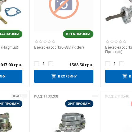
 НАЛИЧИИ
В НАЛИЧИИ
 (Flagmus)
Бензонасос 130-Зил (Rider)
Бензонасос 13
Престиж)
−
+
−
+
1017.00
грн.
1588.50
грн.
ИНУ
В КОРЗИНУ
В
КОД:
1100208
КОД:
2410540
ШАНС
ИТ ПРОДАЖ
ХИТ ПРОДАЖ