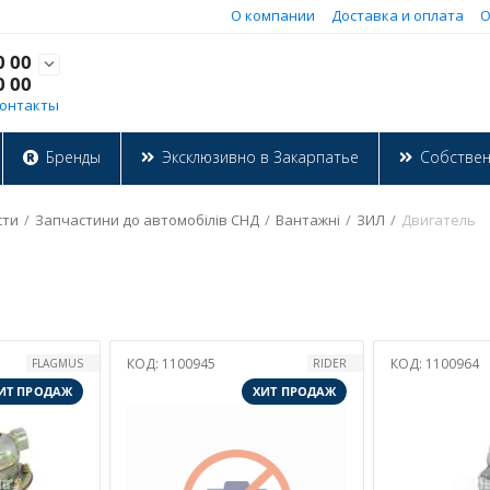
О компании
Доставка и оплата
О
0 00

0 00
онтакты
Бренды
Эксклюзивно в Закарпатье
Собстве
сти
/
Запчастини до автомобілів СНД
/
Вантажні
/
ЗИЛ
/
Двигатель
КОД:
1100945
КОД:
1100964
FLAGMUS
RIDER
ИТ ПРОДАЖ
ХИТ ПРОДАЖ