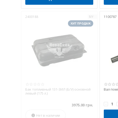
2400188
1100787
Б/У
ХИТ ПРОДАЖ
Бак топливный 131-ЗИЛ (Б/У) основной
Вал помп
левый (175 л.)
−
3975.00
грн.
Нет в наличии
