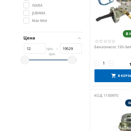
ISKRA
JUBANA
Mar-Mot
PEKAR
В
RIDER
Цена
Rubena
Бензонасос 130-Зил
грн.
–
SINYEE
грн.
SKADI
−
+
STAPRI
TEMPEST
В КОРЗ
Truckman
Vigo RTI
КОД:
1100970
ІРАН
Х
Авто Престиж
АВТО-СОЮЗ
АВТО-СОЮЗ 88
Автоглушитель