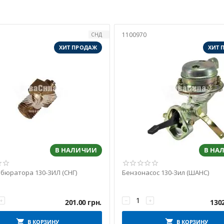
1100970
СНД
ХИТ ПРОДАЖ
ХИТ 
В НАЛИЧИИ
В НА
рбюратора 130-ЗИЛ (СНГ)
Бензонасос 130-Зил (ШАНС)
+
−
+
201.00
грн.
130
В КОРЗИНУ
В КОРЗИНУ