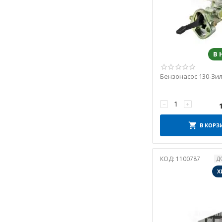
АВТОМАТ
Автомат ПАО
Автоприбор "Владимир"
Альбион-Авто
В
АМО ЗИЛ
Б/У
Бензонасос 130-Зил
БАТЭ
БЗА
−
+
БРТ
БУЗУЛУК
В КОРЗ
ВИРООКА
ВОЛЖСКИЙ СТАНДАРТ
КОД:
1100787
Д
ВРТ
Х
ГарантАвто
Дайдо Металл Русь
Дорожня Карта
ЗПС "ТАМБОВ"