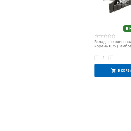
РТИ
РУСЛАН КОМПЛЕКТ
Сервис-Комплектация
В
СНД
СОАТЭ
Вкладыш колен. ва
СССР
корень 0.75 (Тамбо
СТК
−
+
Технология
ТМК
В КОРЗ
ТРТ
ТУРЦІЯ
УКРАЇНА
УФА
Фритекс
ХЗК
ШААЗ
ШАНС