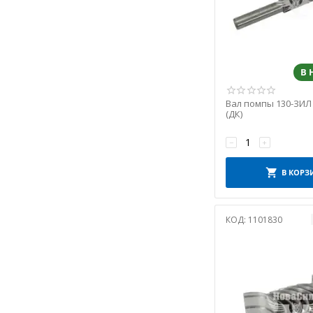
КМЗ
КНР
КОНОТОП
ЛЕБЕДИН
В
ЛЬВІВ
МеЗВН "Мелітополь"
Вал помпы 130-ЗИЛ 
МЗПК "Мічурінськ"
(ДК)
МИКРОН
−
+
ММЗ
МОТОРДЕТАЛЬ
В КОРЗ
НЗТА
Норман
КОД:
1101830
ОДЕСА
ОРЕЛ
ПРАМО
ПРОГРЕС
РЕСТАВРАЦІЯ
Рось-гума