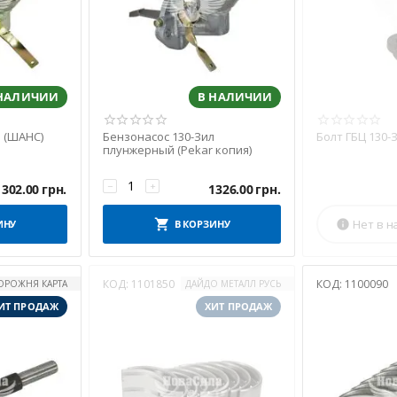
 НАЛИЧИИ
В НАЛИЧИИ
 (ШАНС)
Бензонасос 130-Зил
Болт ГБЦ 130-
плунжерный (Pekar копия)
−
+
1302.00
грн.
1326.00
грн.
Нет в н
ИНУ
В КОРЗИНУ

КОД:
1101850
КОД:
1100090
ОРОЖНЯ КАРТА
ДАЙДО МЕТАЛЛ РУСЬ
ИТ ПРОДАЖ
ХИТ ПРОДАЖ