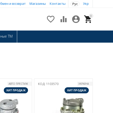
бмен и возврат
Магазины
Контакты
Укр
Рус
0




нные ТМ
КОД:
1103570
АВТО ПРЕСТИЖ
УКРАЇНА
ХИТ ПРОДАЖ
ХИТ ПРОДАЖ