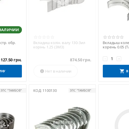
 НАЛИЧИИ
стр. обр.
Вкладиш колін. валу 130-Зил
Вкладыш колен
корінь 1.25 (ЗМЗ)
корень 0.05 (
−
+
127.50
грн.
874.50
грн.
Нет в наличии
ИНУ

В
КОД:
1100130
ЗПС "ТАМБОВ"
ЗПС "ТАМБОВ"