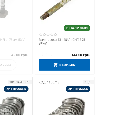
В НАЛИЧИИ
ЗИЛ L=75мм (Б/У)
Вал насоса 131-ЗИЛ (СНГ) 375-
УРАЛ
−
+
42.00
грн.
144.00
грн.
аличии
В КОРЗИНУ
КОД:
1100713
ЗПС "ТАМБОВ"
СНД
ХИТ ПРОДАЖ
ХИТ ПРОДАЖ