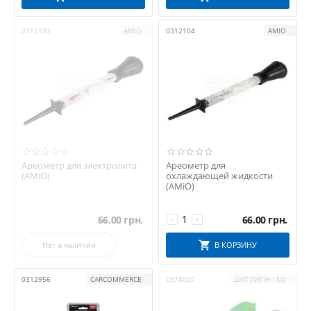
0312103
AMIO
0312104
AMIO
Ареометр для электролита
Ареометр для
(AMiO)
охлаждающей жидкости
(AMiO)
66.00
грн.
66.00
грн.
−
+
Нет в наличии
В КОРЗИНУ
0312956
CARCOMMERCE
0378020
ШАТЛИГІН І КО