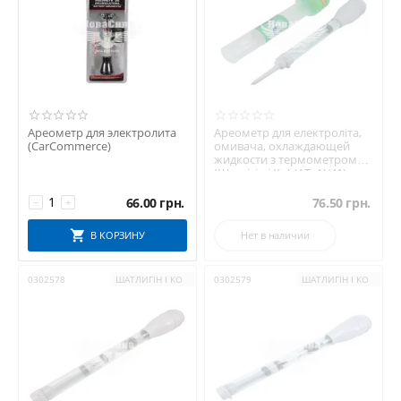
Ареометр для электролита
Ареометр для електроліта,
(CarCommerce)
омивача, охлаждающей
жидкости з термометром
(Шатлігін і Ко) (АТ_АУ41)
66.00
грн.
76.50
грн.
−
+
В КОРЗИНУ
Нет в наличии
0302578
ШАТЛИГІН І КО
0302579
ШАТЛИГІН І КО