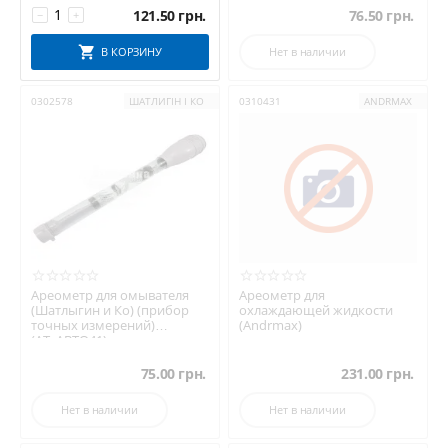
121.50
грн.
76.50
грн.
−
+
В КОРЗИНУ
Нет в наличии
0302578
ШАТЛИГІН І КО
0310431
ANDRMAX
Ареометр для омывателя
Ареометр для
(Шатлыгин и Ко) (прибор
охлаждающей жидкости
точных измерений)
(Andrmax)
(АТ_АВТО41)
75.00
грн.
231.00
грн.
Нет в наличии
Нет в наличии