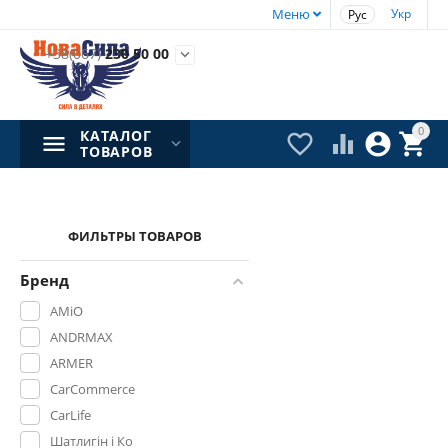
Меню
Укр
Рус
+38(067)
230 50 00

0
КАТАЛОГ




ТОВАРОВ
ФИЛЬТРЫ ТОВАРОВ
Бренд
AMiO
ANDRMAX
ARMER
CarCommerce
CarLife
Шатлигін і Ко