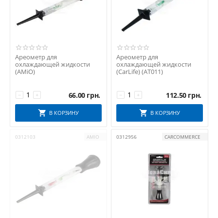
Ареометр для
Ареометр для
охлаждающей жидкости
охлаждающей жидкости
(AMiO)
(CarLife) (AT011)
66.00
грн.
112.50
грн.
−
+
−
+
В КОРЗИНУ
В КОРЗИНУ
0312103
AMIO
0312956
CARCOMMERCE