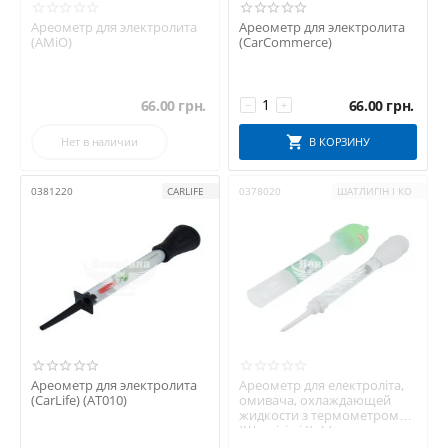
Ареометр для электролита
Ареометр для электролита
(AMiO)
(CarCommerce)
66.00
грн.
66.00
грн.
−
+
Нет в наличии
В КОРЗИНУ
0381220
CARLIFE
0378020
ШАТЛИГІН І КО
Ареометр для электролита
Ареометр для електроліта,
(CarLife) (AT010)
омивача, охлаждающей
жидкости з термометром
(Шатлігін і Ко) (...