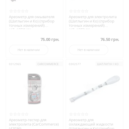
Ареометр для омывателя
Ареометр для электролита
(Шатлыгин и Ко) (прибор
(Шатлыгин и Ко) (прибор
точных измерений)
точных измерений)
(АТ_АВТО41)
(АТ_АВТЭ41)
75.00
грн.
76.50
грн.
Нет в наличии
Нет в наличии
0312965
CARCOMMERCE
0302577
ШАТЛИГІН І КО
Ареометр-тестер для
Ареометр для
электролита (CarCommerce)
охлаждающей жидкости
(42036)
(Шатлыгин и Ко) (прибор