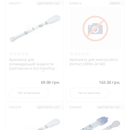
0302577
ШАТЛИГІН І КО
0308216
ARMER
Ареометр для
Ареометр для электролита
охлаждающей жидкости
(Armer) (ARM-24140)
(Шатлыгин и Ко) (прибор
точных измерений)
(АТ_АВТА41)
69.00
грн.
163.50
грн.
Нет в наличии
Нет в наличии
0302579
ШАТЛИГІН І КО
0300020
ШАТЛИГІН І КО