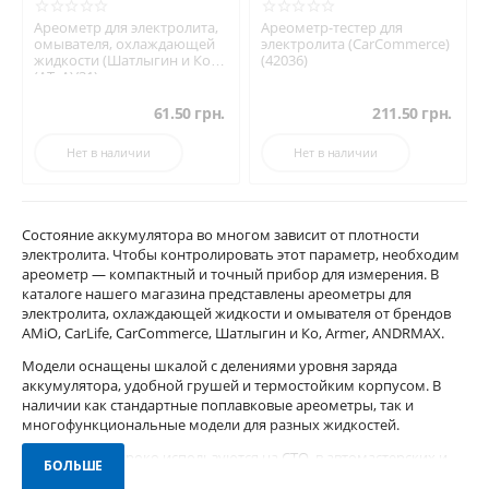
Ареометр для электролита,
Ареометр-тестер для
омывателя, охлаждающей
электролита (CarCommerce)
жидкости (Шатлыгин и Ко)
(42036)
(АТ_АУ31)
61.50
грн.
211.50
грн.
Нет в наличии
Нет в наличии
Состояние аккумулятора во многом зависит от плотности
электролита. Чтобы контролировать этот параметр, необходим
ареометр — компактный и точный прибор для измерения. В
каталоге нашего магазина представлены ареометры для
электролита, охлаждающей жидкости и омывателя от брендов
AMiO, CarLife, CarCommerce, Шатлыгин и Ко, Armer, ANDRMAX.
Модели оснащены шкалой с делениями уровня заряда
аккумулятора, удобной грушей и термостойким корпусом. В
наличии как стандартные поплавковые ареометры, так и
многофункциональные модели для разных жидкостей.
Ареометры широко используются на СТО, в автомастерских и
БОЛЬШЕ
частных гаражах. Они не требуют питания, дают быстрый