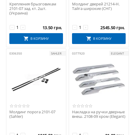
Крепления брызговикам
Молдинг дверей 21214-Н.
2101-07 зад. кт. 2шт.
Тайга широкие (СНГ)
(Украина)
13.50
грн.
2545.50
грн.
−
+
−
+
В КОРЗИНУ
В КОРЗИНУ
0306350
SAHLER
0377920
ELEGANT
Молдинг порога 2101-07
Накладка на ручки дверные
(Sahler)
внеш. 2108-09 хром (Elegant)