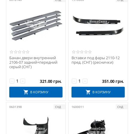
КНР
Мастер-М
РЫСЬ
СНД
ТУРЦІЯ
ТюнАВТО
УКРАЇНА
Формула Світла
Банан двери внутренний
Вставки под фары 2110-12
2106-07 задний+передний
пред. (СНГ) (реснички)
серый (СНГ)
321.00
грн.
351.00
грн.
−
+
−
+
В КОРЗИНУ
В КОРЗИНУ
0601398
СНД
1600011
СНД