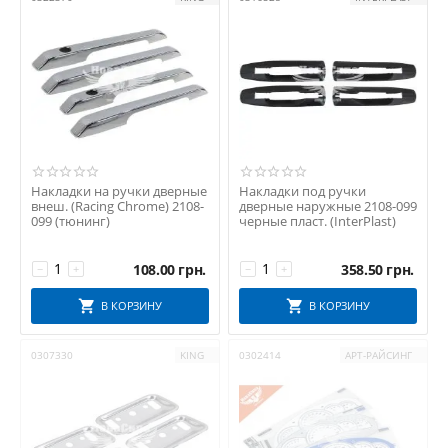
Накладки на ручки дверные
Накладки под ручки
внеш. (Racing Chrome) 2108-
дверные наружные 2108-099
099 (тюнинг)
черные пласт. (InterPlast)
108.00
грн.
358.50
грн.
−
+
−
+
В КОРЗИНУ
В КОРЗИНУ
0307330
KING
0302414
АРТ-РАЙСИНГ