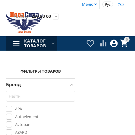
Меню
Укр
Рус
+38(067)
230 50 00

0
КАТАЛОГ




ТОВАРОВ
ФИЛЬТРЫ ТОВАРОВ
Бренд
APK
Autoelement
Avtoban
AZARD