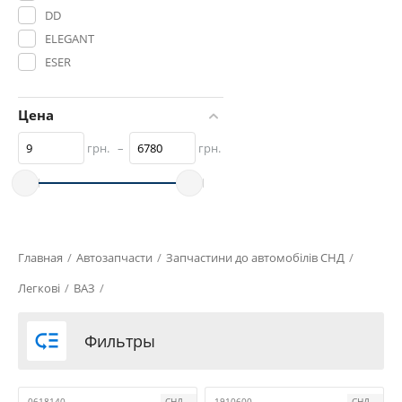
DD
ELEGANT
ESER
EURO TUN
FAVORITE
Цена
GAMMA
грн.
–
грн.
INTERPLAST
KING
MASTER SPORT
NONAME
SAHLER
Главная
/
Aвтозапчасти
/
Запчастини до автомобілів СНД
/
Voron Glass
Легкові
/
ВАЗ
/
VORTEX
АвтоВАЗ

Фильтры
АРТ-Райсинг
Б/У
ДААЗ
0618140
СНД
1910600
СНД