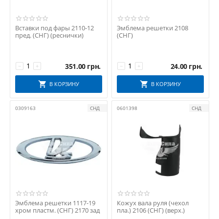
Вставки под фары 2110-12
Эмблема решетки 2108
пред. (СНГ) (реснички)
(СНГ)
351.00
грн.
24.00
грн.
−
+
−
+
В КОРЗИНУ
В КОРЗИНУ
0309163
СНД
0601398
СНД
Эмблема решетки 1117-19
Кожух вала руля (чехол
хром пластм. (СНГ) 2170 зад
пла.) 2106 (СНГ) (верх.)