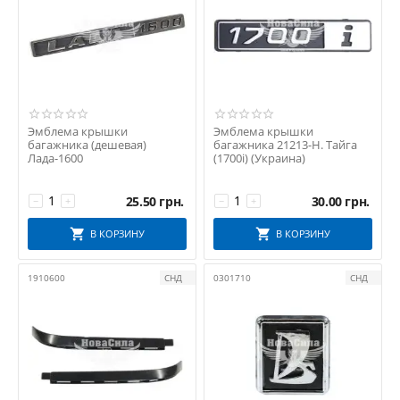
Эмблема крышки
Эмблема крышки
багажника (дешевая)
багажника 21213-Н. Тайга
Лада-1600
(1700i) (Украина)
25.50
грн.
30.00
грн.
−
+
−
+
В КОРЗИНУ
В КОРЗИНУ
1910600
СНД
0301710
СНД