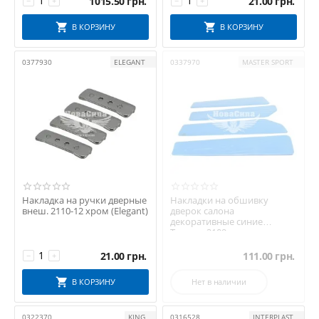
1015.50
грн.
21.00
грн.
−
+
−
+
В КОРЗИНУ
В КОРЗИНУ
0377930
ELEGANT
0337970
MASTER SPORT
Накладка на ручки дверные
Накладки на обшивку
внеш. 2110-12 хром (Elegant)
дверок салона
декоративные синие
Тюнинг 2109
21.00
грн.
111.00
грн.
−
+
В КОРЗИНУ
Нет в наличии
0322370
KING
0316528
INTERPLAST