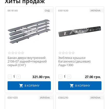
Хиты продаж
0618140
СНД
0301630
УКРАЇНА
Банан двери внутренний
Эмблема крышки
2106-07 задний+передний
багажника (дешевая)
серый (СНГ)
Лада-1300
321.00
грн.
27.00
грн.
−
+
−
+
В КОРЗИНУ
В КОРЗИНУ
0301650
УКРАЇНА
0380290
УКРАЇНА