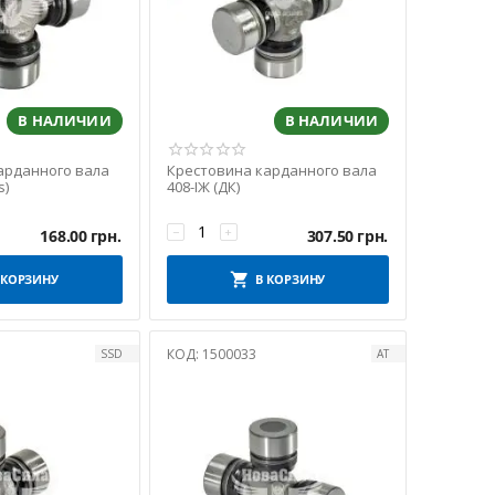
В НАЛИЧИИ
В НАЛИЧИИ
арданного вала
Крестовина карданного вала
s)
408-ІЖ (ДК)
−
+
168.00
грн.
307.50
грн.
 КОРЗИНУ
В КОРЗИНУ
КОД:
1500033
SSD
АТ