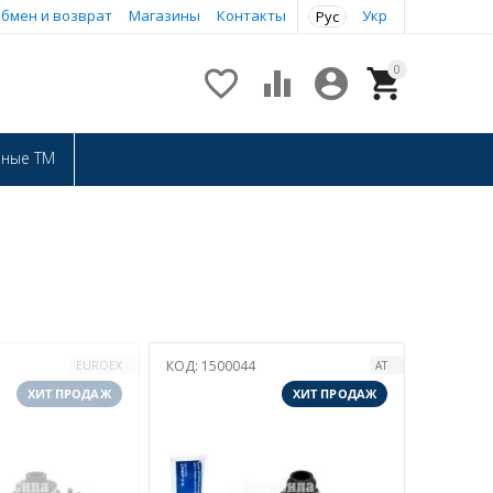
бмен и возврат
Магазины
Контакты
Укр
Рус
0




нные ТМ
КОД:
1500044
EUROEX
АТ
ХИТ ПРОДАЖ
ХИТ ПРОДАЖ