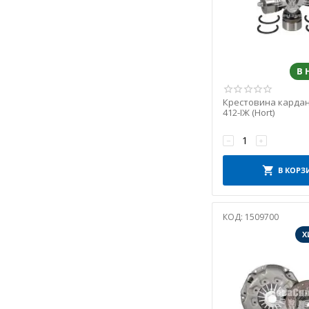
В
Крестовина кардан
412-ІЖ (Hort)
−
+
В КОРЗ
КОД:
1509700
Х