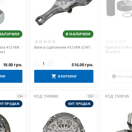
 НАЛИЧИИ
В НАЛИЧИИ
ала 412-ИЖ
Вилка сцепления 412-ИЖ (СНГ)
Граната 2141-
м.)
(EuroEx)
−
+
18.00
грн.
516.00
грн.
Нет в н
ИНУ
В КОРЗИНУ

КОД:
1509690
КОД:
1500165
LSA
SSD
ИТ ПРОДАЖ
ХИТ ПРОДАЖ