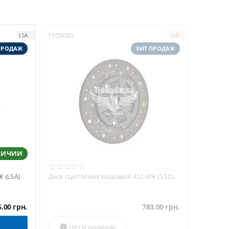
1509680
LSA
SSD
ПРОДАЖ
ХИТ ПРОДАЖ
ЛИЧИИ
 (LSA)
Диск сцепления ведомый 412-ИЖ (SSD)
5.00
грн.
783.00
грн.
Нет в наличии
