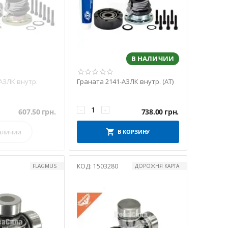
В НАЛИЧИИ
АЗЛК внутр.
Граната 2141-АЗЛК внутр. (АТ)
−
+
607.50
грн.
738.00
грн.
аличии
В КОРЗИНУ
КОД:
1503280
FLAGMUS
ДОРОЖНЯ КАРТА