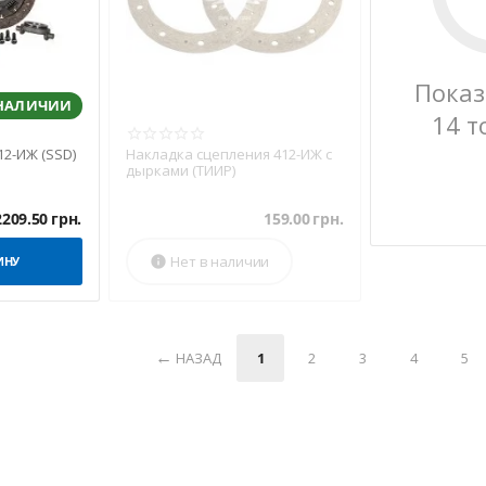
Показ
 НАЛИЧИИ
14 т
12-ИЖ (SSD)
Накладка сцепления 412-ИЖ с
дырками (ТИИР)
2209.50
грн.
159.00
грн.
Нет в наличии
ИНУ

НАЗАД
1
2
3
4
5