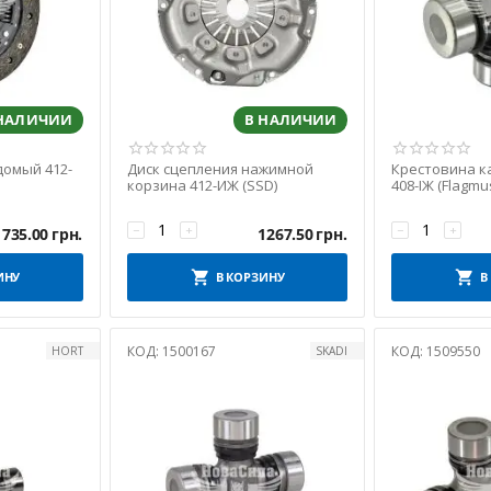
 НАЛИЧИИ
В НАЛИЧИИ
домый 412-
Диск сцепления нажимной
Крестовина к
корзина 412-ИЖ (SSD)
408-ІЖ (Flagmu
−
+
−
+
735.00
грн.
1267.50
грн.
ИНУ
В КОРЗИНУ
В
КОД:
1500167
КОД:
1509550
HORT
SKADI