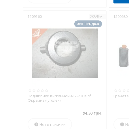
1509160
1500680
УКРАЇНА
ХИТ ПРОДАЖ
Подшипник выжимной 412-ИЖ в сб.
Граната 
(Украина) (уголек)
94.50
грн.
Нет в наличии
Н

