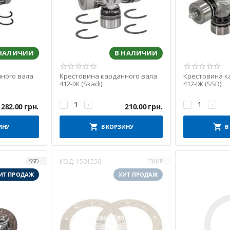
 НАЛИЧИИ
В НАЛИЧИИ
ного вала
Крестовина карданного вала
Крестовина к
412-ІЖ (Skadi)
412-ІЖ (SSD)
−
+
−
+
282.00
грн.
210.00
грн.
ИНУ
В КОРЗИНУ
В
КОД:
1501550
SSD
ТИИР
ИТ ПРОДАЖ
ХИТ ПРОДАЖ