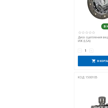
В
Диск сцепления ве
ИЖ (LSA)
−
+
В КОРЗ
КОД:
1500105