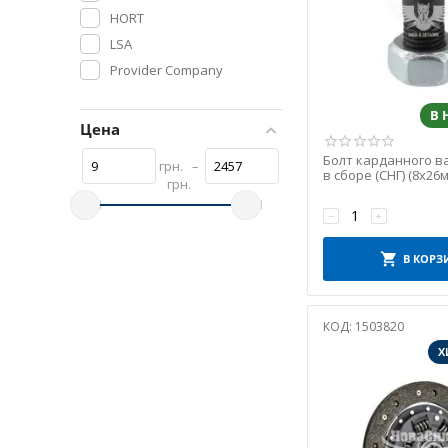
HORT
LSA
Provider Company
RIDER
В
SKADI
Цена
SSD
Болт карданного в
грн.
–
WEBER
в сборе (СНГ) (8х26м
грн.
АТ
−
+
БелЗАН
Дорожня Карта
В КОРЗ
Рос.АвтоСтандарт
СНД
КОД:
1503820
ТИИР
Х
ТМЗ "Тюмень"
ТРІАЛ-Спорт
УКРАЇНА