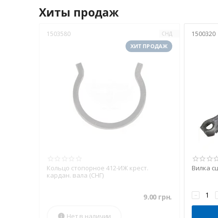
Хиты продаж
1503580
1500320
СНД
ХИТ ПРОДАЖ
Кольцо стопорное 412-ИЖ крест.
Вилка с
кардан. вала (СНГ)
−
9.00
грн.
Нет в наличии
