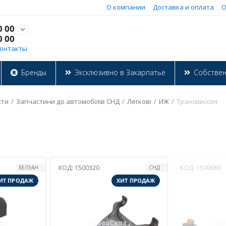
О компании
Доставка и оплата
О
0 00

0 00
онтакты
Бренды
Эксклюзивно в Закарпатье
Собстве
сти
/
Запчастини до автомобілів СНД
/
Легкові
/
ИЖ
/
Трансмиссия
КОД:
1500320
КОД:
1500680
БЕЛЗАН
СНД
ИТ ПРОДАЖ
ХИТ ПРОДАЖ