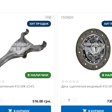
1503820
СНД
ХИТ ПРОДАЖ
ХИТ 
В НАЛИЧИИ
В НА
цепления 412-ИЖ (СНГ)
Диск сцепления ведомый 412-ИЖ
+
−
+
516.00
грн.
73
В КОРЗИНУ
В КОРЗИНУ