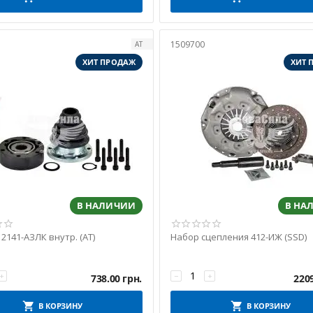
1509700
АТ
ХИТ ПРОДАЖ
ХИТ 
В НАЛИЧИИ
В НА
2141-АЗЛК внутр. (АТ)
Набор сцепления 412-ИЖ (SSD)
+
−
+
738.00
грн.
220
В КОРЗИНУ
В КОРЗИНУ