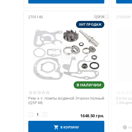
2701140
2700096
QSP-M
ХИТ ПРОДАЖ
В НАЛИЧИИ
Рем. к-т. помпы водяной Эталон полный
Бачок р
(QSP-M)
2 (Индия
−
+
1648.50
грн.
Н
В КОРЗИНУ
