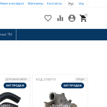
бмен и возврат
Магазины
Контакты
Укр
Рус
0




нные ТМ
КОД:
2700710
ДОРОЖНЯ КАРТА
ТУРЦІЯ
ХИТ ПРОДАЖ
ХИТ ПРОДАЖ