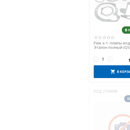
В
Рем. к-т. помпы во
Эталон полный (QS
−
+
В КОРЗ
КОД:
2700096
Х