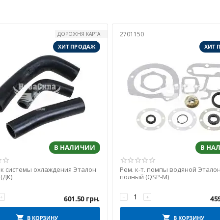
2701150
ДОРОЖНЯ КАРТА
ХИТ ПРОДАЖ
ХИТ 
В НАЛИЧИИ
В НА
к системы охлаждения Эталон
Рем. к-т. помпы водяной Этало
 (ДК)
полный (QSP-M)
+
−
+
601.50
грн.
45
В КОРЗИНУ
В КОРЗИНУ