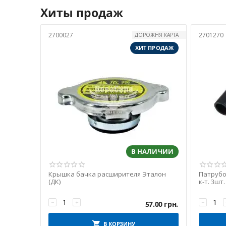
Хиты продаж
2700027
2701270
ДОРОЖНЯ КАРТА
ХИТ ПРОДАЖ
В НАЛИЧИИ
Крышка бачка расширителя Эталон
Патрубо
(ДК)
к-т. 3шт.
−
+
−
57.00
грн.
В КОРЗИНУ