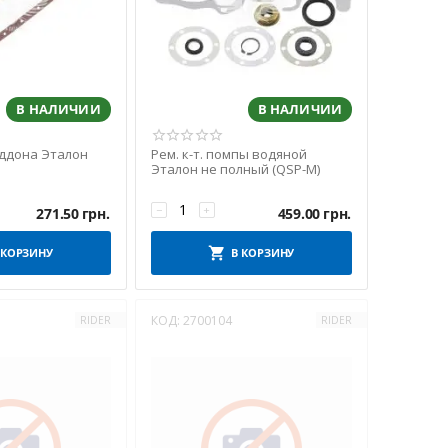
В НАЛИЧИИ
В НАЛИЧИИ
ддона Эталон
Рем. к-т. помпы водяной
Эталон не полный (QSP-M)
−
+
271.50
грн.
459.00
грн.
 КОРЗИНУ
В КОРЗИНУ
КОД:
2700104
RIDER
RIDER