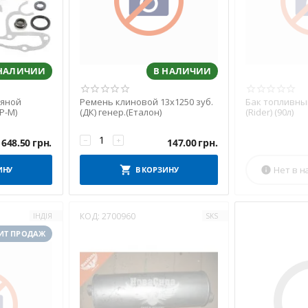
 НАЛИЧИИ
В НАЛИЧИИ
дяной
Ремень клиновой 13х1250 зуб.
Бак топливный
P-M)
(ДК) генер.(Еталон)
(Rider) (90л)
−
+
1648.50
грн.
147.00
грн.
Нет в н
ИНУ
В КОРЗИНУ

КОД:
2700960
ІНДІЯ
SKS
ИТ ПРОДАЖ