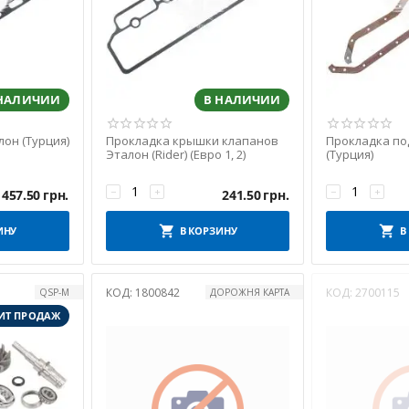
 НАЛИЧИИ
В НАЛИЧИИ
он (Турция)
Прокладка крышки клапанов
Прокладка по
Эталон (Rider) (Евро 1, 2)
(Турция)
−
+
−
+
457.50
грн.
241.50
грн.
ИНУ
В КОРЗИНУ
В
КОД:
1800842
КОД:
2700115
QSP-M
ДОРОЖНЯ КАРТА
ИТ ПРОДАЖ