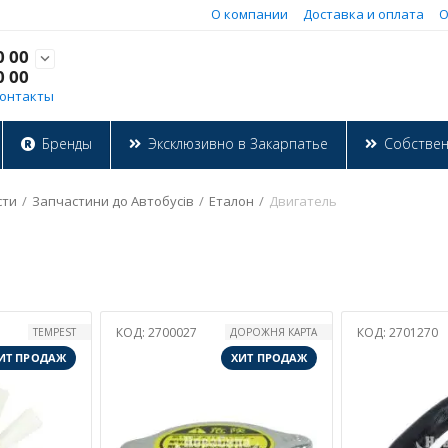
О компании
Доставка и оплата
О
0 00

0 00
онтакты
Бренды
Эксклюзивно в Закарпатье
Собстве
сти
/
Запчастини до Автобусів
/
Еталон
/
Двигатель
КОД:
2700027
КОД:
2701270
TEMPEST
ДОРОЖНЯ КАРТА
ИТ ПРОДАЖ
ХИТ ПРОДАЖ