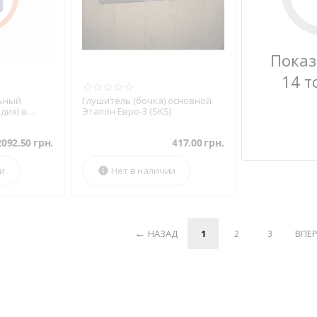
Показ
14 т
ьный
Глушитель (бочка) основной
дия) в
Эталон Евро-3 (SKS)
2092.50
грн.
417.00
грн.
ии
Нет в наличии

НАЗАД
1
2
3
ВПЕ