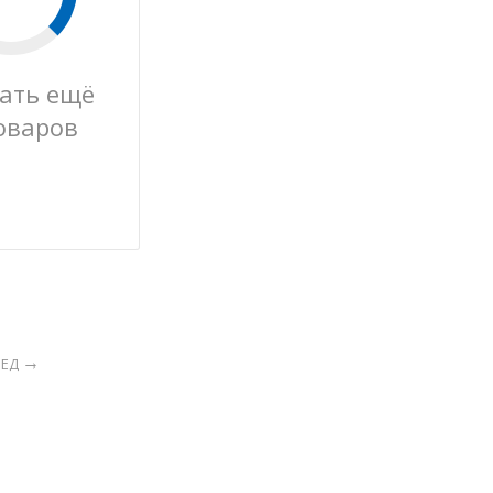
ать ещё
оваров
РЕД