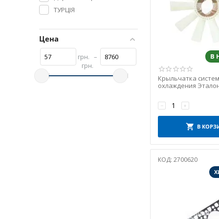
ТУРЦІЯ
Цена
В
грн.
–
грн.
Крыльчатка систе
охлаждения Эталон
(Tempest)
−
+
В КОРЗ
КОД:
2700620
Х