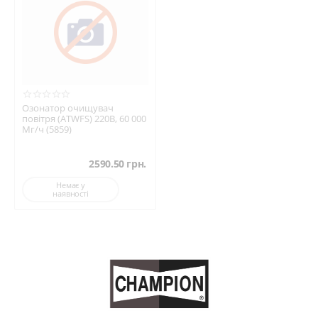
Простота встановлення та обслуговування
Системи очищення повітря та води KARCHER — це вибір для тих,
хто дбає про здоров’я, комфорт і якість життя. Вони працюють
щодня, непомітно, але надзвичайно ефективно.
Озонатор очищувач
повітря (ATWFS) 220В, 60 000
Мг/ч (5859)
2590.50
грн.
Немає у
наявності