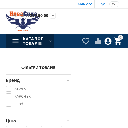
Меню
Рус
Укр
+38(067)
230 50 00

0
КАТАЛОГ




ТОВАРІВ
ФІЛЬТРИ ТОВАРІВ
Бренд
ATWFS
KARCHER
Lund
Ціна