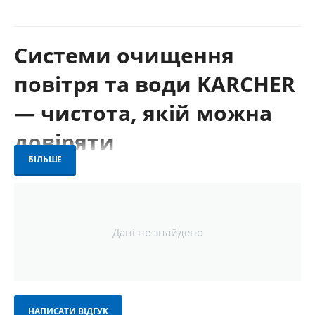
Системи очищення
повітря та води KARCHER
— чистота, якій можна
довіряти
БІЛЬШЕ
Системи очищення KARCHER — це сучасні рішення для
забезпечення комфортного та безпечного середовища в оселі,
офісі або на виробництві. До асортименту входять
очищувачі
повітря
,
системи фільтрації води
, а також
оригінальні
змінні фільтри
.
Дані не знайдено
Ці пристрої ефективно видаляють пил, алергени, віруси, бактерії,
неприємні запахи, хлор, важкі метали та інші забруднення,
покращуючи якість повітря та питної води у вашому
повсякденному житті.
НАПИСАТИ ВІДГУК