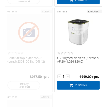
наявності
до електромережі
0318646
LUND
0317686
KARCHER
Комплектуючі та фільтри:
Змінні картриджі та фільтри для водяних систем і очищувачів
повітря
Легка заміна без додаткових інструментів
Оригінальні розхідники KARCHER — гарантія якості й
ефективності
Вентилятор підлоговий
Очищувач повітря (Karcher)
(Lund) 230В. 50 Вт. (66842)
AF 20 (1.024-820.0)
Чому обирають системи
KARCHER:
3037.50
грн.
6999.00
грн.
−
+
Немає у
Надійність від світового бренду
У КОШИК
наявності
Сучасний дизайн і зручність експлуатації
0319938
ATWFS
Енергоефективність і економія