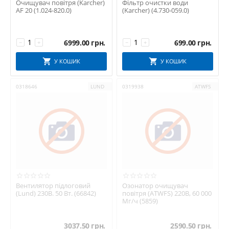
Очищувач повітря (Karcher)
Фільтр очистки води
AF 20 (1.024-820.0)
(Karcher) (4.730-059.0)
6999.00
грн.
699.00
грн.
−
+
−
+
У КОШИК
У КОШИК
0318646
LUND
0319938
ATWFS
Вентилятор підлоговий
Озонатор очищувач
(Lund) 230В. 50 Вт. (66842)
повітря (ATWFS) 220В, 60 000
Мг/ч (5859)
3037.50
грн.
2590.50
грн.