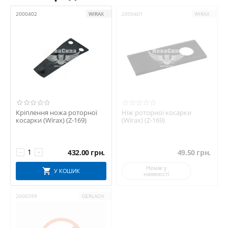
2000402
WIRAX
2000401
WIRAX
Кріплення ножа роторної
Ніж роторної косарки
косарки (Wirax) (Z-169)
(Wirax) (Z-169)
432.00
грн.
49.50
грн.
−
+
Немає у
У КОШИК
наявності
2000399
GERLACH