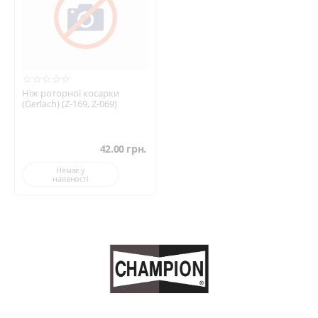
Ніж роторної косарки
(Gerlach) (Z-169, Z-069)
42.00
грн.
Немає у
наявності