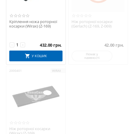
Кріплення ножа роторної
Ніж роторної косарки
косарки (Wirax) (Z-169)
(Gerlach) (Z-169, Z-069)
432.00
грн.
42.00
грн.
−
+
Немає у
У КОШИК
наявності
2000401
WIRAX
Ніж роторної косарки
(Wirax) (Z-169)