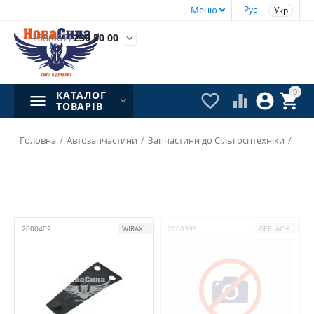
Меню
Рус
Укр
+38(067)
230 50 00

0
КАТАЛОГ




ТОВАРІВ
Головна
/
Автозапчастини
/
Запчастини до Сільгосптехніки
/
2000402
WIRAX
2000399
GERLACH