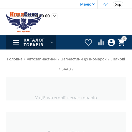
Меню
Рус
Укр
+38(067)
230 50 00

0
КАТАЛОГ




ТОВАРІВ
Головна
/
Автозапчастини
/
Запчастини до Іномарок
/
Легкові
/
SAAB
/
У цій категорії немає товарів