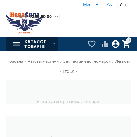
Меню
Рус
Укр
+38(067)
230 50 00

0
КАТАЛОГ




ТОВАРІВ
Головна
/
Автозапчастини
/
Запчастини до Іномарок
/
Легкові
/
LEXUS
/
У цій категорії немає товарів