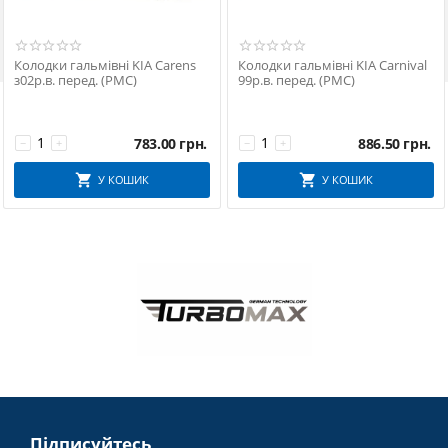

Колодки гальмівні KIA Carens
Колодки гальмівні KIA Carnival
з02р.в. перед. (PMC)
99р.в. перед. (PMC)
783.00
грн.
886.50
грн.
−
+
−
+
У КОШИК
У КОШИК
Підписуйтесь