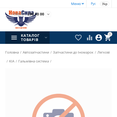
Меню
Рус
Укр
+38(067)
230 50 00

0
КАТАЛОГ




ТОВАРІВ
Головна
/
Автозапчастини
/
Запчастини до Іномарок
/
Легкові
/
KIA
/
Гальмівна система
/