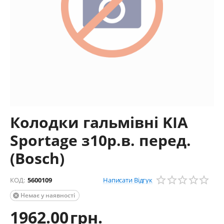
Колодки гальмівні KIA
Sportage з10р.в. перед.
(Bosch)
Написати Відгук
КОД:
5600109
Немає у наявності

1962.00
грн.