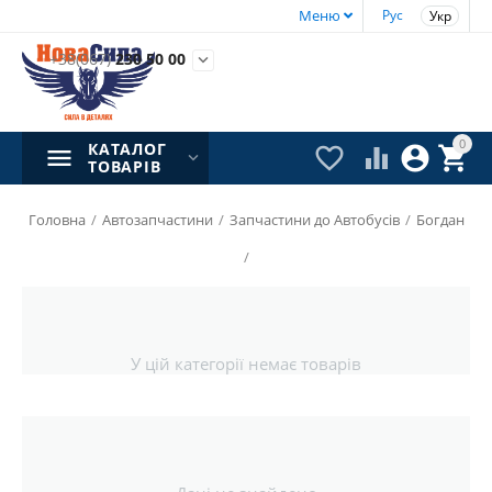
Меню
Рус
Укр
+38(067)
230 50 00

0
КАТАЛОГ




ТОВАРІВ
Головна
/
Автозапчастини
/
Запчастини до Автобусів
/
Богдан
/
У цій категорії немає товарів